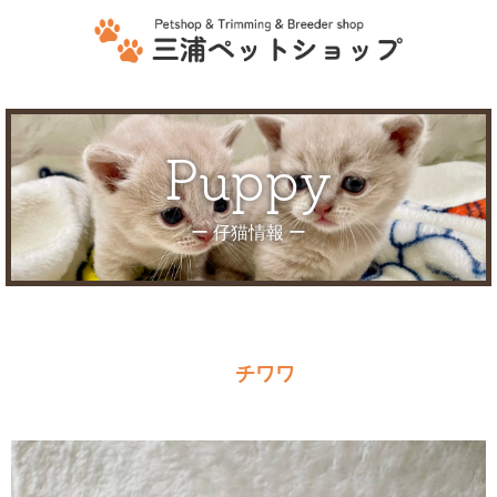
puppy
ー 仔猫情報 ー
チワワ