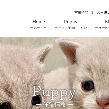
営業時間｜9：00～1
Home
Puppy
M
ー ホームー
ー 子犬・子猫のご紹介
ー サー
puppy
ー 仔猫情報 ー